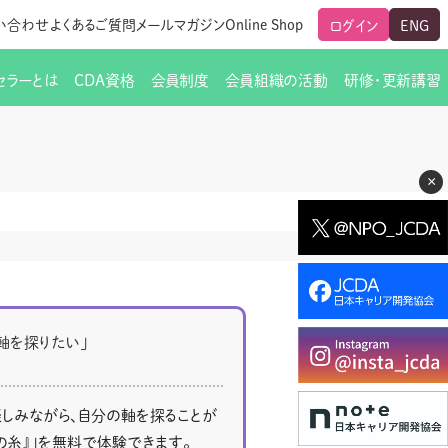
い合わせ
よくあるご質問
メールマガジン
Online Shop
ログイン
ENG
セラーとは
CDA資格
会員制度
会員組織の活動
研修・更新講習
のご挨拶
ート
覧
グローバルな交流
メールマガジン（ＣＤＡ友の会）
支部からのお知らせ
スキルアップ研修
×
交流会一覧
leaf)
活動内容
啓発交流会からのお知らせ
キャリア研修
ちでない方
教材販売
新制度
CDA資格更新ポイント一覧表
「研修申込サイト Leaf」はこちら
人生すごろく金の糸
名刺表記
交流会の座長一覧
各種申請書類
研究会・啓発交流会の活動報告
ングの依頼と実施（幹
必要書類ダウンロード（ピアトレ）
軸を探りたい」
制度
法人会員企業
スーパービジョン
イブラリー
しみながら、自分の軸を探ることが
の糸』」を無料で体験できます。