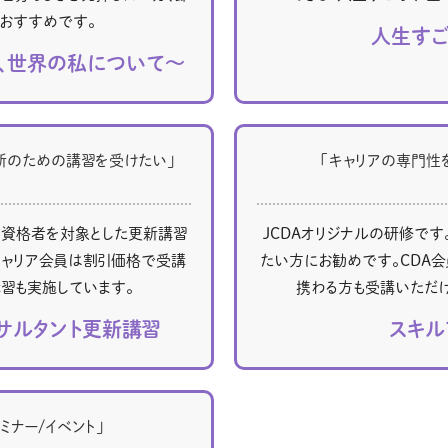
教材販売
キャリア支援サービス
募集・案内メ
おすすめです。
人生すご
、世界の私について～
ピアファシリテーター紹介
PFアドバイ
JCDA認定インストラクター紹介
新のための講習を受けたい」
「キャリアの専門性
有資格者を対象とした更新講習
JCDAオリジナルの研修で
キャリア会員は割引価格で受講
たい方にお勧めです。CDA会
習も実施しています。
携わる方も受講いただ
サルタント更新講習
スキル
ミナー/イベント」