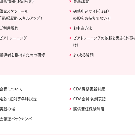
研修情報（お知らせ）
更新講習
講習スケジュール
研修申込サイト（leaf)
（更新講習・スキルアップ）
のIDをお持ちでない方
ご利用規約
お申込方法
ピアトレーニング
ピアトレーニングの依頼と実施（幹事
け）
指導者を目指すための研修
よくある質問
会費について
CDA資格更新制度
定款・細則等各種規定
CDA会員 名刺表記
実践の場
賠償責任保険制度
会報誌バックナンバー