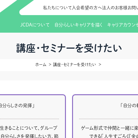
私たちについて
入会希望の方へ
法人のお客様
お問
JCDAについて
自分らしいキャリアを描く
キャリアカウン
JCDAのビジョン
入会のご案内
支部のご紹介
研修情報（お知らせ）
理事長から
会員向けサポ
支部・地区一
更新講習
講座・セミナーを受けたい
協会概要
研究会・啓発交流会とは
講習スケジュール
協会の歩み
研究会・啓発
研修申込サイト（
ホーム
講座・セミナーを受けたい
（更新講習・スキルアップ）
のIDをお持
情報公開
社会貢献
会費について
CDA資格更
ご利用規約
お申込方法
イベント
調査・研究
定款・細則等各種規定
支部長・地区長一覧
CDA会員 
研究会・啓発
ピアトレーニング
ピアトレーニ
自分らしさの発揮」
「自分の
事様向け）
オープンバッジについて
実践の場
賠償保険金
指導者を目指すための研修
よくある質問
会報誌バックナンバー
オンラインラ
、生きることについて、グループ
ゲーム形式で仲間と一緒に楽
自分らしさを発揮したい方、節
できる「人生すごろく『金