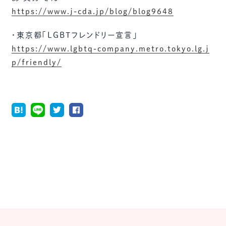
https://www.j-cda.jp/blog/blog9648
・東京都「LGBTフレンドリー宣言」
https://www.lgbtq-company.metro.tokyo.lg.j
p/friendly/